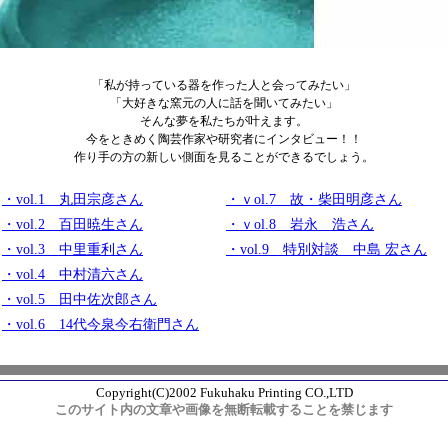
「私が持っている器を作った人と会ってみたい」
「大好きな窯元の人に話を聞いてみたい」
そんな夢を私たちが叶えます。
今をときめく陶芸作家や研究者にインタビュー！！
作り手の方の新しい側面を見ることができるでしょう。
・vol.1 丸田宗彦さん
・ｖol.7 故・柴田明彦さん
・vol.2 百田暁生さん
・ｖol.8 岩永 浩さん
・vol.3 中里重利さん
・vol.9 特別対談 中島 宏さん
・vol.4 中村清六さん
・vol.5 田中佐次郎さん
・vol.6 14代今泉今右衛門さん
Copyright(C)2002 Fukuhaku Printing CO.,LTD
このサイト内の文章や画像を無断転載することを禁じます