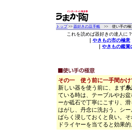
トップ
>>
器好きの豆手帳
>> 使い手の極
これを読めば器好きの達人に
｜
やきもの市の極意
｜
やきもの鑑賞
その一 使う前に一手間かけ
新しい器を使う前に、まず
糸
ている時は、テーブルやお盆
ーか砥石で丁寧にこすり、滑
はがし、丹念に洗おう。シー
ばらく浸しておくと良い。そ
ドライヤーを当てると効果的