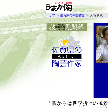
トップ
>>
佐賀県の陶芸作家
>> 大宅利秋
「窯からは四季折々の風