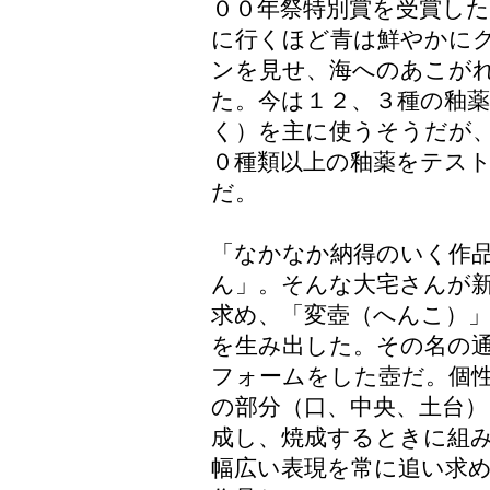
００年祭特別賞を受賞した
に行くほど青は鮮やかに
ンを見せ、海へのあこが
た。今は１２、３種の釉
く）を主に使うそうだが
０種類以上の釉薬をテス
だ。
「なかなか納得のいく作
ん」。そんな大宅さんが
求め、「変壺（へんこ）
を生み出した。その名の
フォームをした壺だ。個
の部分（口、中央、土台）
成し、焼成するときに組
幅広い表現を常に追い求