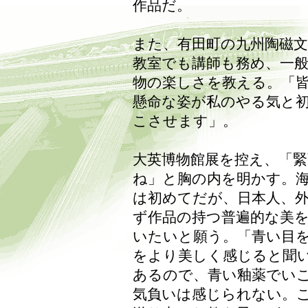
作品だ。
また、有田町の九州陶磁文
教室でも講師も務め、一
物の楽しさを教える。「
懸命な姿が私のやる気と
こさせます」。
大英博物館展を控え、「
ね」と胸の内を明かす。
は初めてだが、日本人、
ず作品の持つ普遍的な美
いたいと願う。「青い目
をより美しく感じると聞
あるので、青い釉薬でい
気負いは感じられない。