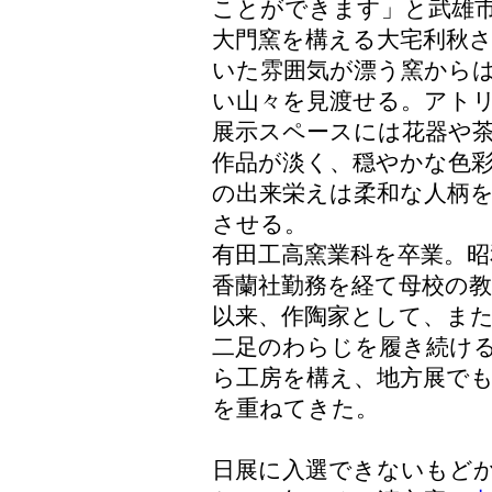
ことができます」と武雄
大門窯を構える大宅利秋
いた雰囲気が漂う窯から
い山々を見渡せる。アト
展示スペースには花器や
作品が淡く、穏やかな色
の出来栄えは柔和な人柄
させる。
有田工高窯業科を卒業。昭
香蘭社勤務を経て母校の
以来、作陶家として、ま
二足のわらじを履き続け
ら工房を構え、地方展で
を重ねてきた。
日展に入選できないもど