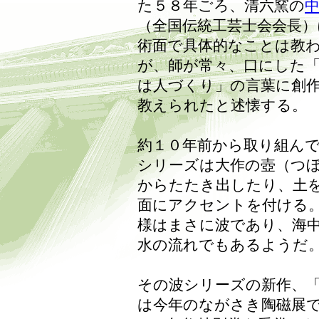
た５８年ごろ、清六窯の
（全国伝統工芸士会会長）
術面で具体的なことは教
が、師が常々、口にした
は人づくり」の言葉に創
教えられたと述懐する。
約１０年前から取り組ん
シリーズは大作の壺（つ
からたたき出したり、土
面にアクセントを付ける
様はまさに波であり、海
水の流れでもあるようだ
その波シリーズの新作、
は今年のながさき陶磁展