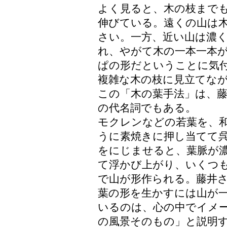
よく見ると、木の枝まで
伸びている。遠くの山は
さい。一方、近い山は濃
れ、やがて木の一本一本
ぱの形だということに気
複雑な木の枝に見立てな
この「木の葉手法」は、
の代名詞でもある。
モクレンなどの若葉を、
うに素焼きに押し当てて
をにじませると、葉脈が
て浮かび上がり、いくつ
で山が形作られる。藤井
葉の形を生かすには山が
いるのは、心の中でイメ
の風景そのもの」と説明