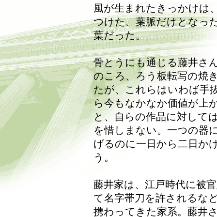
風が生まれたきっかけは
つけた、葉脈だけとなっ
葉だった。
骨とうにも通じる藤井さ
のころ、ろう板転写の焼
たが、これらはいわば手
ら今もなかなか価値が上
と、自らの作品に対して
を惜しまない。一つの器
げるのに一日から二日か
う。
藤井家は、江戸時代に被
て名字帯刀を許されるな
携わってきた家系。藤井