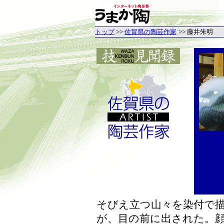
トップ
>>
佐賀県の陶芸作家
>> 藤井朱明
そびえ立つ山々を染付で
が、目の前に出された。