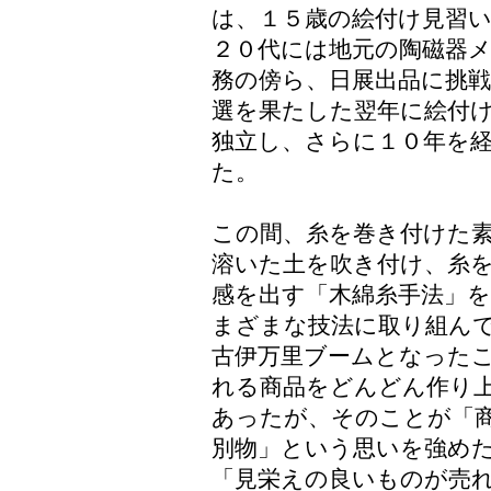
は、１５歳の絵付け見習
２０代には地元の陶磁器
務の傍ら、日展出品に挑
選を果たした翌年に絵付
独立し、さらに１０年を
た。
この間、糸を巻き付けた
溶いた土を吹き付け、糸
感を出す「木綿糸手法」
まざまな技法に取り組ん
古伊万里ブームとなった
れる商品をどんどん作り
あったが、そのことが「
別物」という思いを強め
「見栄えの良いものが売