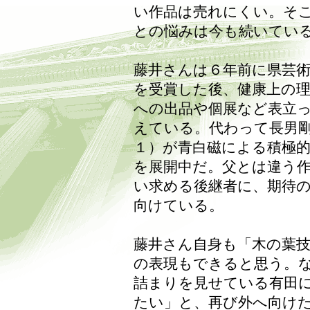
い作品は売れにくい。そ
との悩みは今も続いてい
藤井さんは６年前に県芸術
を受賞した後、健康上の
への出品や個展など表立
えている。代わって長男
１）が青白磁による積極
を展開中だ。父とは違う
い求める後継者に、期待
向けている。
藤井さん自身も「木の葉
の表現もできると思う。
詰まりを見せている有田
たい」と、再び外へ向け