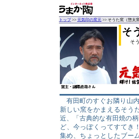
トップ
>>
元気印の窯元
>> そうた窯（惣太
そ
そ
有田町のすぐお隣り山内
新しい窯をかまえるそう
近、「古典的な有田焼の
ど、今っぽくってすてき
集め、ちょっとしたブー