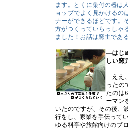
ます。とくに染付の器は
ョップでよく見かけるの
ナーができるほどです。
方がつくっていらっしゃ
ました！お話は窯主であ
―はじ
しい窯
ええ、
ったの
たのは
ーマン
いたのですが、その後、
行をし、家業を手伝って
ゆる料亭や旅館向けのプ