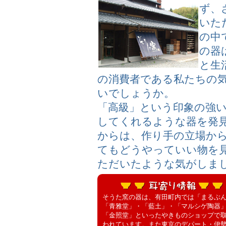
ず、
いた
の中
の器
と生
の消費者である私たちの
いでしょうか。
「高級」という印象の強
してくれるような器を発
からは、作り手の立場か
てもどうやっていい物を
ただいたような気がしま
そうた窯の器は、有田町内では「まるぶ
「青雅堂」・「藍土」・「マルシゲ陶器
「金照堂」といったやきものショップで
われています。また東京のデパート・伊