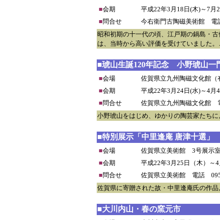
■
会期
平成22年3月18日(木)～7月2
■
問合せ
今右衛門古陶磁美術館 電話095
昭和初期の十一代の頃、江戸期の鍋島・古
は、当時から高い評価を受けていました。
■琥山生誕120年記念 小野琥山一
■
会場
佐賀県立九州陶磁文化館（
■
会期
平成22年3月24日(水)～4月
■
問合せ
佐賀県立九州陶磁文化館 電話09
小野琥山をはじめ、ゆかりの陶芸家たちに
■特別展示「中里逢庵 唐津十選」
■
会場
佐賀県立美術館 3号展示室
■
会期
平成22年3月25日（木）～
■
問合せ
佐賀県立美術館 電話 0952
佐賀県に寄贈された故・中里逢庵氏の作品
■大川内山・春の窯元市