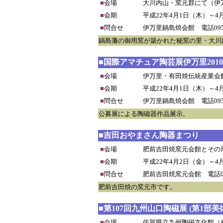
■
会場
大川内山・窯元群にて（伊
■
会期
平成22年4月1日（木）～4
■
問合せ
伊万里鍋島焼会館 電話0955-
鍋島藩の御用窯が築かれた秘窯の里・大川
■国際アマチュア陶芸展伊万里2010
■
会場
伊万里・有田焼伝統産業会
■
会期
平成22年4月1日（木）～4
■
問合せ
伊万里鍋島焼会館 電話0955-
公募展による陶磁器作品展示。
■吉田おやまさん陶器まつり
■
会場
肥前吉田焼窯元会館とその
■
会期
平成22年4月2日（金）～4
■
問合せ
肥前吉田焼窯元会館 電話095
肥前吉田焼の窯元市です。
■第107回九州山口陶磁展 (第1部
■
会場
佐賀県立九州陶磁文化館（