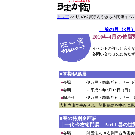
トップ
>> 4月の佐賀県内やきもの関連イベ
←前の月（3月
2010年4月の
イベントの詳しい会期
各問い合わせ先におた
■初期鍋島展
■
会場
伊万里・鍋島ギャラリー（
■
会期
～平成22年5月16日（日）
■
問合せ
伊万里・鍋島ギャラリー 電話09
大川内山で生産された初期鍋島を中心に展
■春の特別企画展
十一代 今右衛門展 Part.1 器の世
■
会場
財団法人 今右衛門古陶磁