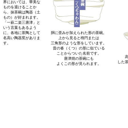
界においては、華美な
ものを退けることか
ら、抹茶碗は陶器（土
もの）が好まれます。
「一萩二楽三唐津」と
いう言葉もあるよう
に、各地に茶陶として
胴に歪みが加えられた形の茶碗。
名高い陶器窯がありま
上から見ると楕円または
す。
三角形のような形をしています。
昔の沓（くつ）の形に似ている
ことからついた名前です。
唐津焼の茶碗にも
した
よくこの形が見られます。