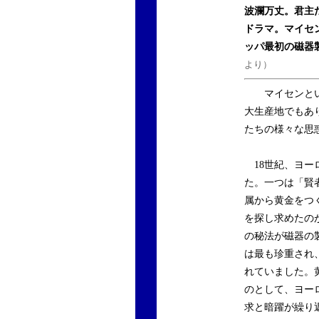
波瀾万丈。君主
ドラマ。マイセ
ッパ最初の磁器
より）
マイセンとい
大生産地でもあ
たちの様々な思
18世紀、ヨー
た。一つは「賢
属から黄金をつ
を探し求めたの
の秘法が磁器の
は最も珍重され
れていました。
のとして、ヨー
求と暗躍が繰り