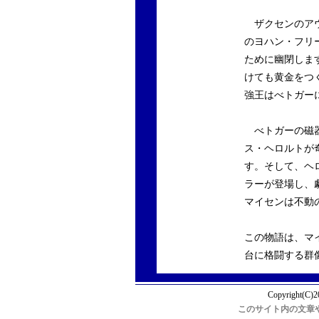
ザクセンのアウ
のヨハン・フリ
ために幽閉しま
けても黄金をつ
強王はべトガー
べトガーの磁器
ス・ヘロルトが
す。そして、ヘ
ラーが登場し、
マイセンは不動
この物語は、マ
台に格闘する群
Copyright(C)2
このサイト内の文章