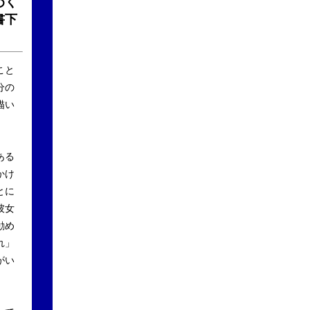
めく
書下
こと
分の
描い
ある
かけ
とに
彼女
勧め
れ」
がい