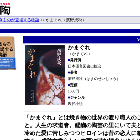
きものが登場する物語
>> かまぐれ（濱野成秋）
V
かまぐれ
（かまぐれ）
■
発行所
日本優良図書出版会
■
著者
濱野成秋（はまのせいしゅう）
■
定価
1500円
■
ジャンル
現代小説
「かまぐれ」とは焼き物の世界の渡り職人の
と。人生の求道者。醍醐の陶芸の里にいて夫
冷めた愛に苦しみつつヒロインは昔の恋人に