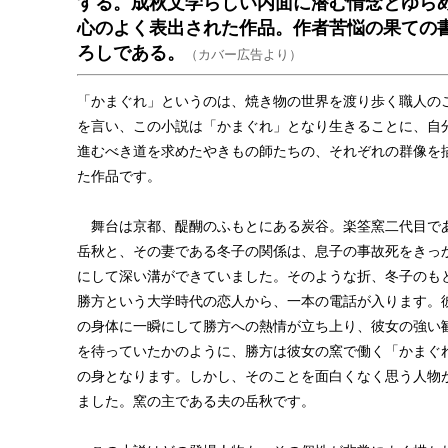
する。成秋文学らしい内面に潜む情念とゆら
心のよく表出された作品。作者苦悩の果ての
ろしである。
（カバー広告より）
「かまぐれ」というのは、焼き物の世界を渡り歩く職人の
を言い、この小説は「かまぐれ」となり生きることに、自
進むべき道を求めたやきもの師たちの、それぞれの群像を
た作品です。
舞台は京都、醍醐のふもとにある炭谷。楽筌窯二代目で
岳秋と、その妻である冬子の関係は、息子の事故死をきっ
にして深い溝ができていました。そのような折、冬子のも
勝方という大学時代の恋人から、一本の電話が入ります。
の身体に一瞬にして勝方への熱情が立ち上り、彼女の強い
を待っていたかのように、勝方は彼女の窯で働く「かまぐ
の身となります。しかし、そのことを面白くなく思う人物
ました。窯の主である夫の岳秋です。