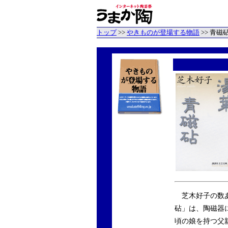
トップ
>>
やきものが登場する物語
>> 青
芝木好子の数あ
砧」は、陶磁器
頃の娘を持つ父