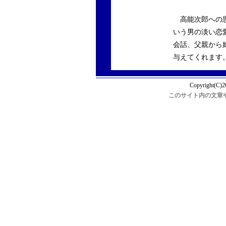
高能次郎への思
いう男の淡い恋
会話、父親から
与えてくれます
Copyright(C)2
このサイト内の文章