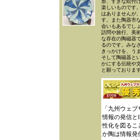
形、すきな絵付
楽しいものです
はありませんが
す。また陶器市
会いもあるでし
訪問や旅行、美
な存在の陶磁器
るのです。みな
きっかけを、う
そして陶磁器と
かにする伝統や
と願っておりま
「九州ウェブ
情報の発信と
性化を図るこ
か陶は情報発