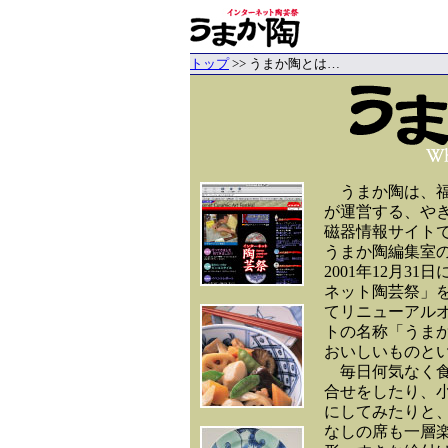
トップ
>> うまか陶とは…
うまか陶は、福
が運営する、や
磁器情報サイト
うまか陶編集室の
2001年12月
ネット陶芸祭」を
てリニューアル
トの名称「うま
おいしいものと
毎日何気なく食
合せをしたり、
にしてみたりと
なしの席も一層