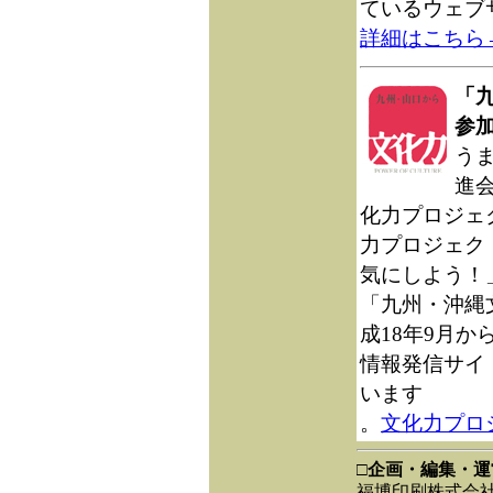
ているウェブ
詳細はこちら
「
参
う
進
化力プロジェ
力プロジェク
気にしよう！
「九州・沖縄
成18年9月
情報発信サイ
います
。
文化力プロ
□企画・編集・運
福博印刷株式会